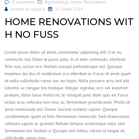
0 comments
Big buildings
,
Home
,
Renovations
posted by
adapod
12 Aralık 2014
HOME RENOVATIONS WIT
H NO FUSS
Lorem ipsum dolor sit amet, consectetur adipiscing elit. Cras eu
commodo nisl. Etiam ut purus justo. In id ante commodo, eleifend
felis non, cursus orci. Nullam suscipit pellentesque nisl. Quisque
maximus dui dui, id vestibulum orci interdum in. Fusce sit amet quam
et nulla sollicitudin varius nec eu turpis. Nulla posuere arcu sed elit
lobortis, ac congue leo tristique. Integer egestas, orci vel euismod
pretium, dolor lacus mollis mi, ut volutpat justo diam quis ex. Fusce
lectus arcu, vehicula non risus ac, fermentum gravida justo. Morbi sit
amet malesuada nisl. Donec laoreet sodales sapien. Quisque
condimentum quam id felis fermentum commodo. Sed ullamcorper
vehicula sapien ac gravida. Nullam tempus scelerisque odio, sed
fermentum leo facilisis a. Quisque nisl metus, rutrum id neque et,
sollicitudin varius risus.